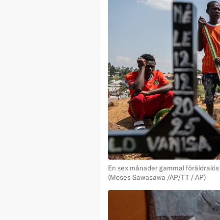
En sex månader gammal föräldralös fl
(Moses Sawasawa /AP/TT / AP)