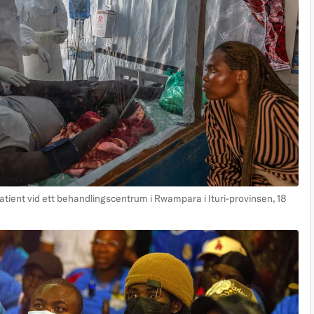
tient vid ett behandlingscentrum i Rwampara i Ituri-provinsen, 18