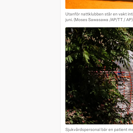
Utanför nattklubben står en vakt int
juni.
(Moses Sawasawa /AP/TT / AP)
Sjukvårdspersonal bär en patient med