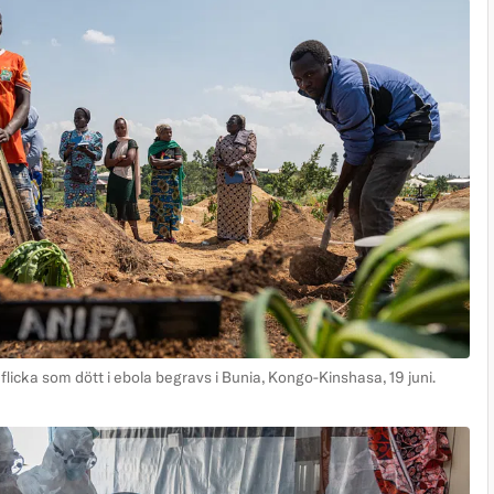
icka som dött i ebola begravs i Bunia, Kongo-Kinshasa, 19 juni.