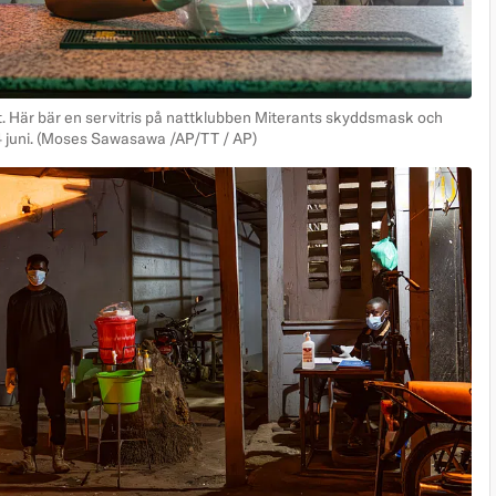
et. Här bär en servitris på nattklubben Miterants skyddsmask och
juni.
(Moses Sawasawa /AP/TT / AP)