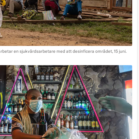
rbetar en sjukvårdsarbetare med att desinficera området, 15 juni.