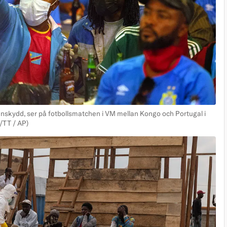
nskydd, ser på fotbollsmatchen i VM mellan Kongo och Portugal i
TT / AP)