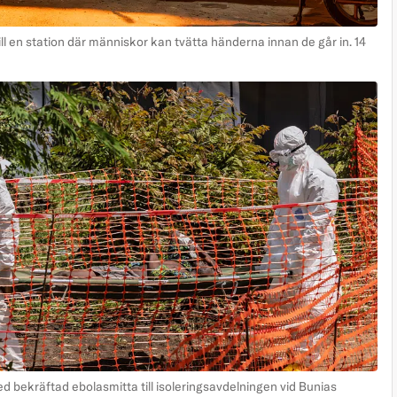
ill en station där människor kan tvätta händerna innan de går in. 14
 bekräftad ebolasmitta till isoleringsavdelningen vid Bunias