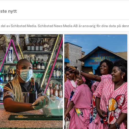
ste nytt
 del av Schibsted Media.
Schibsted News Media AB är ansvarig för dina data på den