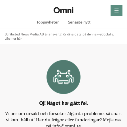
meny
Hem
Toppnyheter
Senaste nytt
Schibsted News Media AB är ansvarig för dina data på denna webbplats.
Läs mer här
Oj! Något har gått fel.
Vi ber om ursäkt och försöker åtgärda problemet så snart
vi kan, håll ut! Har du frågor eller funderingar? Mejla oss
på info@omni.se