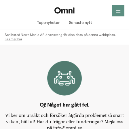
meny
Hem
Toppnyheter
Senaste nytt
Schibsted News Media AB är ansvarig för dina data på denna webbplats.
Läs mer här
Oj! Något har gått fel.
Vi ber om ursäkt och försöker åtgärda problemet så snart
vi kan, håll ut! Har du frågor eller funderingar? Mejla oss
på info@omni.se