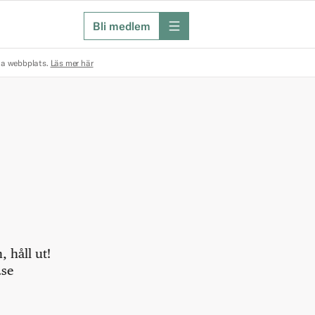
Bli medlem
meny
na webbplats.
Läs mer här
 håll ut!
.se