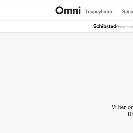
Toppnyheter
Sena
Hem
Omni är en
Vi ber o
Ha