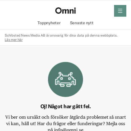
meny
Hem
Toppnyheter
Senaste nytt
Schibsted News Media AB är ansvarig för dina data på denna webbplats.
Läs mer här
Oj! Något har gått fel.
Vi ber om ursäkt och försöker åtgärda problemet så snart
vi kan, håll ut! Har du frågor eller funderingar? Mejla oss
på info@omni.se