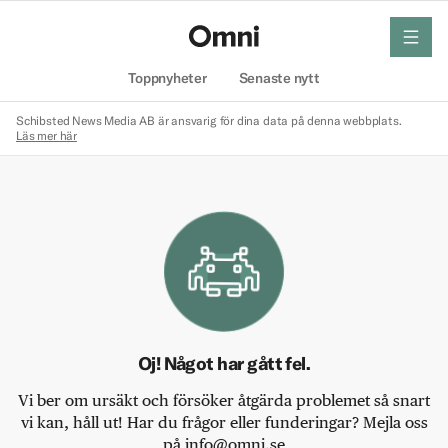
meny
Hem
Toppnyheter
Senaste nytt
Schibsted News Media AB är ansvarig för dina data på denna webbplats.
Läs mer här
Oj! Något har gått fel.
Vi ber om ursäkt och försöker åtgärda problemet så snart
vi kan, håll ut! Har du frågor eller funderingar? Mejla oss
på info@omni.se