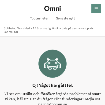
meny
Hem
Toppnyheter
Senaste nytt
Schibsted News Media AB är ansvarig för dina data på denna webbplats.
Läs mer här
Oj! Något har gått fel.
Vi ber om ursäkt och försöker åtgärda problemet så snart
vi kan, håll ut! Har du frågor eller funderingar? Mejla oss
på info@omni.se