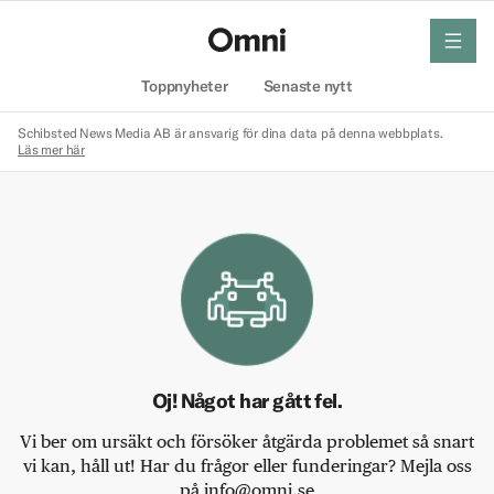
meny
Hem
Toppnyheter
Senaste nytt
Schibsted News Media AB är ansvarig för dina data på denna webbplats.
Läs mer här
Oj! Något har gått fel.
Vi ber om ursäkt och försöker åtgärda problemet så snart
vi kan, håll ut! Har du frågor eller funderingar? Mejla oss
på info@omni.se