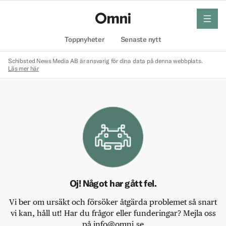
meny
Hem
Toppnyheter
Senaste nytt
Schibsted News Media AB är ansvarig för dina data på denna webbplats.
Läs mer här
Oj! Något har gått fel.
Vi ber om ursäkt och försöker åtgärda problemet så snart
vi kan, håll ut! Har du frågor eller funderingar? Mejla oss
på info@omni.se