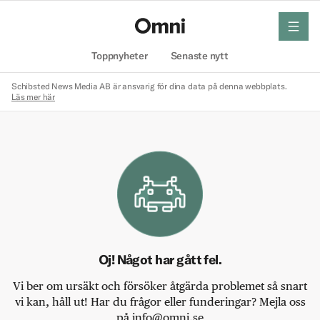
meny
Hem
Toppnyheter
Senaste nytt
Schibsted News Media AB är ansvarig för dina data på denna webbplats.
Läs mer här
Oj! Något har gått fel.
Vi ber om ursäkt och försöker åtgärda problemet så snart
vi kan, håll ut! Har du frågor eller funderingar? Mejla oss
på info@omni.se