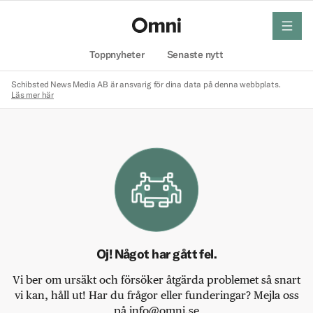
meny
Hem
Toppnyheter
Senaste nytt
Schibsted News Media AB är ansvarig för dina data på denna webbplats.
Läs mer här
Oj! Något har gått fel.
Vi ber om ursäkt och försöker åtgärda problemet så snart
vi kan, håll ut! Har du frågor eller funderingar? Mejla oss
på info@omni.se