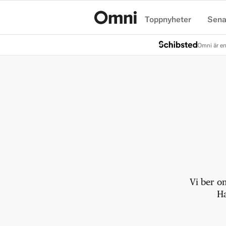
Toppnyheter
Sena
Hem
Omni är en
Vi ber o
Ha