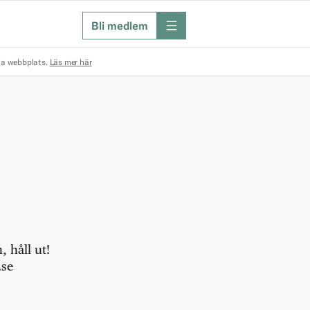
Bli medlem
meny
na webbplats.
Läs mer här
 håll ut!
.se