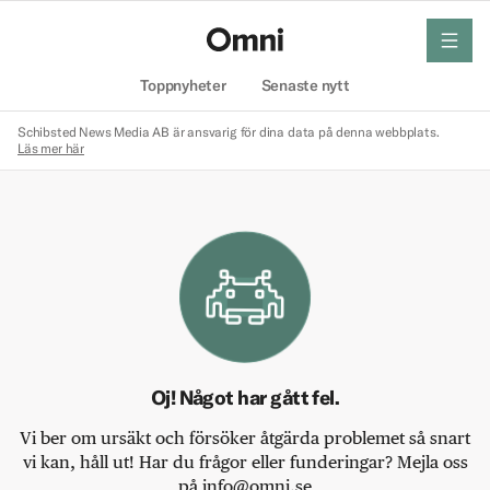
meny
Hem
Toppnyheter
Senaste nytt
Schibsted News Media AB är ansvarig för dina data på denna webbplats.
Läs mer här
Oj! Något har gått fel.
Vi ber om ursäkt och försöker åtgärda problemet så snart
vi kan, håll ut! Har du frågor eller funderingar? Mejla oss
på info@omni.se