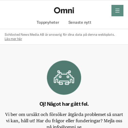
meny
Hem
Toppnyheter
Senaste nytt
Schibsted News Media AB är ansvarig för dina data på denna webbplats.
Läs mer här
Oj! Något har gått fel.
Vi ber om ursäkt och försöker åtgärda problemet så snart
vi kan, håll ut! Har du frågor eller funderingar? Mejla oss
på info@omni.se