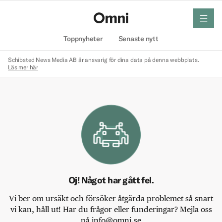
meny
Hem
Toppnyheter
Senaste nytt
Schibsted News Media AB är ansvarig för dina data på denna webbplats.
Läs mer här
Oj! Något har gått fel.
Vi ber om ursäkt och försöker åtgärda problemet så snart
vi kan, håll ut! Har du frågor eller funderingar? Mejla oss
på info@omni.se