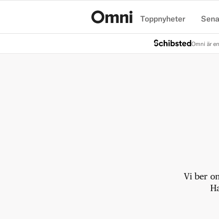
Toppnyheter
Sena
Hem
Omni är en
Vi ber o
Ha