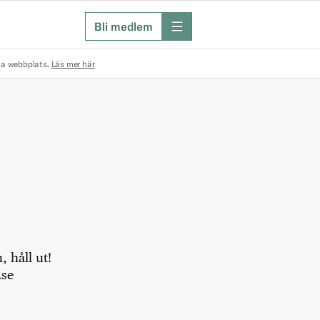
Bli medlem
meny
na webbplats.
Läs mer här
 håll ut!
.se