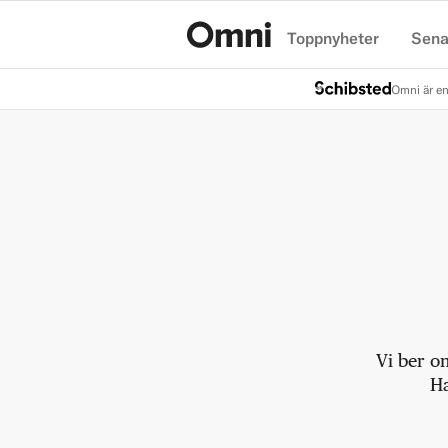
Toppnyheter
Sena
Hem
Omni är en
Vi ber o
Ha