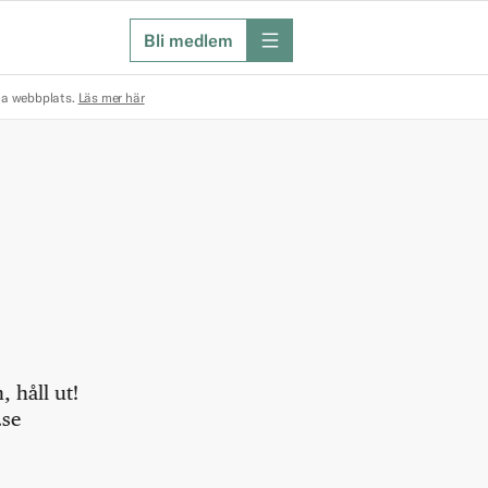
Bli medlem
meny
na webbplats.
Läs mer här
 håll ut!
.se