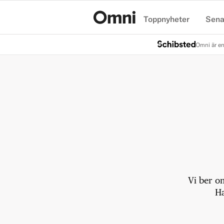
Toppnyheter
Sena
Hem
Omni är en
Vi ber o
Ha