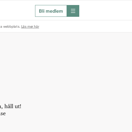
Bli medlem
meny
na webbplats.
Läs mer här
 håll ut!
.se