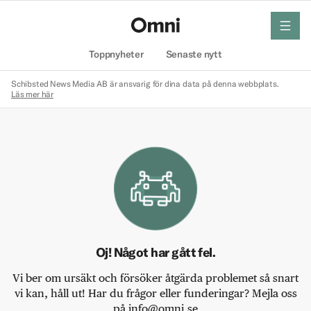
meny
Hem
Toppnyheter
Senaste nytt
Schibsted News Media AB är ansvarig för dina data på denna webbplats.
Läs mer här
Oj! Något har gått fel.
Vi ber om ursäkt och försöker åtgärda problemet så snart
vi kan, håll ut! Har du frågor eller funderingar? Mejla oss
på info@omni.se