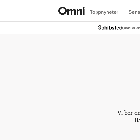
Toppnyheter
Sena
Hem
Omni är en
Vi ber o
Ha