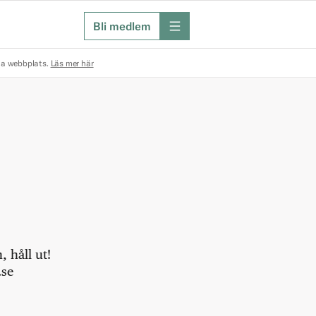
Bli medlem
meny
na webbplats.
Läs mer här
 håll ut!
.se