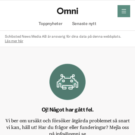
meny
Hem
Toppnyheter
Senaste nytt
Schibsted News Media AB är ansvarig för dina data på denna webbplats.
Läs mer här
Oj! Något har gått fel.
Vi ber om ursäkt och försöker åtgärda problemet så snart
vi kan, håll ut! Har du frågor eller funderingar? Mejla oss
på info@omni.se