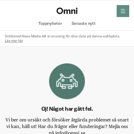
meny
Hem
Toppnyheter
Senaste nytt
Schibsted News Media AB är ansvarig för dina data på denna webbplats.
Läs mer här
Oj! Något har gått fel.
Vi ber om ursäkt och försöker åtgärda problemet så snart
vi kan, håll ut! Har du frågor eller funderingar? Mejla oss
på info@omni.se