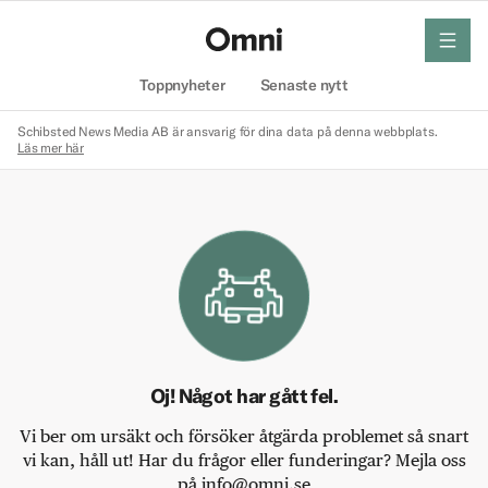
meny
Hem
Toppnyheter
Senaste nytt
Schibsted News Media AB är ansvarig för dina data på denna webbplats.
Läs mer här
Oj! Något har gått fel.
Vi ber om ursäkt och försöker åtgärda problemet så snart
vi kan, håll ut! Har du frågor eller funderingar? Mejla oss
på info@omni.se