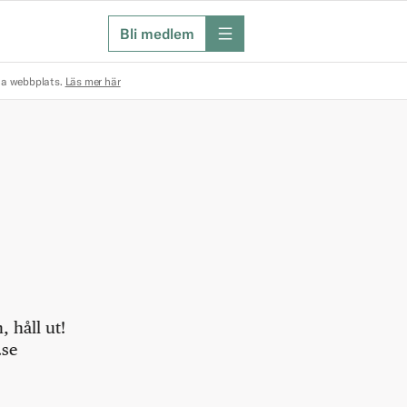
Bli medlem
meny
na webbplats.
Läs mer här
 håll ut!
.se