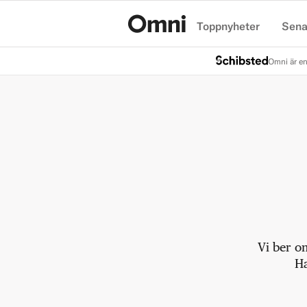
Toppnyheter
Sena
Hem
Omni är en
Vi ber o
Ha