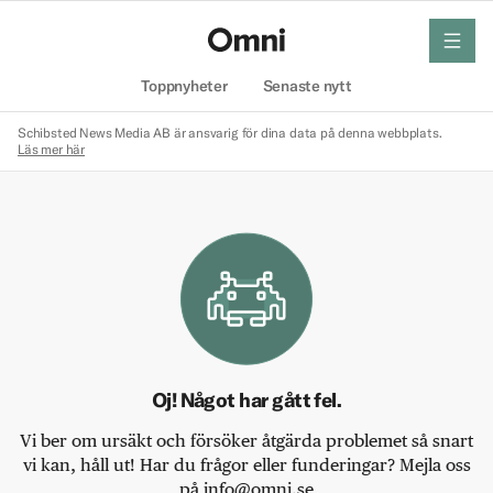
meny
Hem
Toppnyheter
Senaste nytt
Schibsted News Media AB är ansvarig för dina data på denna webbplats.
Läs mer här
Oj! Något har gått fel.
Vi ber om ursäkt och försöker åtgärda problemet så snart
vi kan, håll ut! Har du frågor eller funderingar? Mejla oss
på info@omni.se