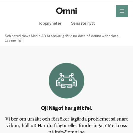
meny
Hem
Toppnyheter
Senaste nytt
Schibsted News Media AB är ansvarig för dina data på denna webbplats.
Läs mer här
Oj! Något har gått fel.
Vi ber om ursäkt och försöker åtgärda problemet så snart
vi kan, håll ut! Har du frågor eller funderingar? Mejla oss
på info@omni.se