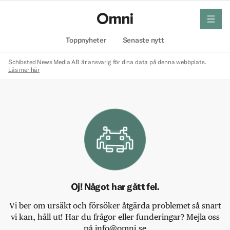
meny
Hem
Toppnyheter
Senaste nytt
Schibsted News Media AB är ansvarig för dina data på denna webbplats.
Läs mer här
Oj! Något har gått fel.
Vi ber om ursäkt och försöker åtgärda problemet så snart
vi kan, håll ut! Har du frågor eller funderingar? Mejla oss
på info@omni.se