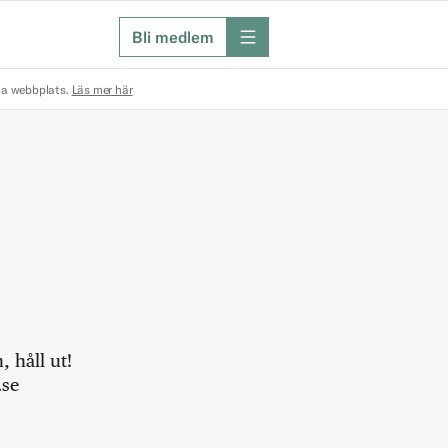
Bli medlem
meny
na webbplats.
Läs mer här
 håll ut!
.se