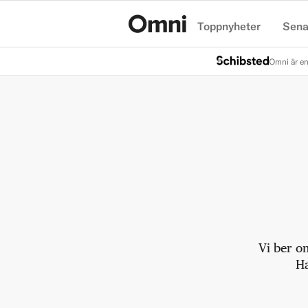
Toppnyheter
Sena
Hem
Omni är en
Vi ber o
Ha