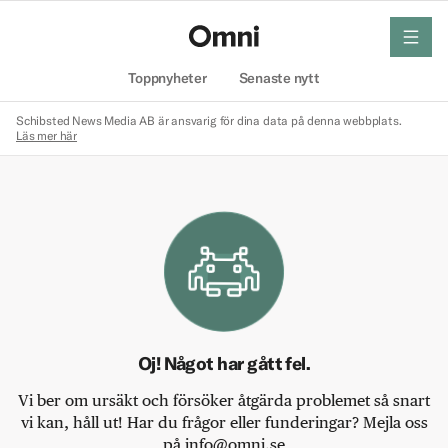
meny
Hem
Toppnyheter
Senaste nytt
Schibsted News Media AB är ansvarig för dina data på denna webbplats.
Läs mer här
Oj! Något har gått fel.
Vi ber om ursäkt och försöker åtgärda problemet så snart
vi kan, håll ut! Har du frågor eller funderingar? Mejla oss
på info@omni.se