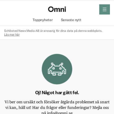
meny
Hem
Toppnyheter
Senaste nytt
Schibsted News Media AB är ansvarig för dina data på denna webbplats.
Läs mer här
Oj! Något har gått fel.
Vi ber om ursäkt och försöker åtgärda problemet så snart
vi kan, håll ut! Har du frågor eller funderingar? Mejla oss
på info@omni.se