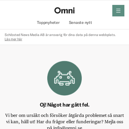
meny
Hem
Toppnyheter
Senaste nytt
Schibsted News Media AB är ansvarig för dina data på denna webbplats.
Läs mer här
Oj! Något har gått fel.
Vi ber om ursäkt och försöker åtgärda problemet så snart
vi kan, håll ut! Har du frågor eller funderingar? Mejla oss
på info@omni.se