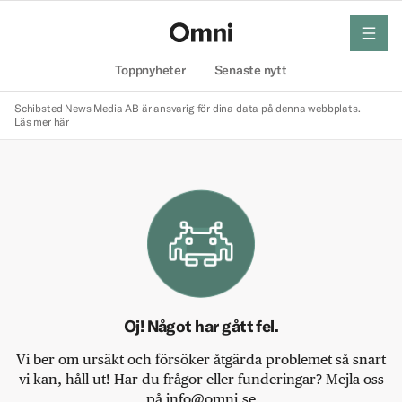
meny
Hem
Toppnyheter
Senaste nytt
Schibsted News Media AB är ansvarig för dina data på denna webbplats.
Läs mer här
Oj! Något har gått fel.
Vi ber om ursäkt och försöker åtgärda problemet så snart
vi kan, håll ut! Har du frågor eller funderingar? Mejla oss
på info@omni.se