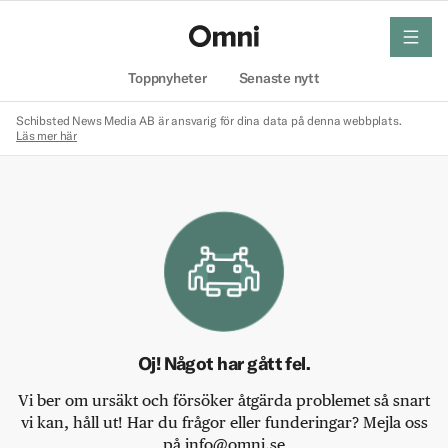
meny
Hem
Toppnyheter
Senaste nytt
Schibsted News Media AB är ansvarig för dina data på denna webbplats.
Läs mer här
Oj! Något har gått fel.
Vi ber om ursäkt och försöker åtgärda problemet så snart
vi kan, håll ut! Har du frågor eller funderingar? Mejla oss
på info@omni.se