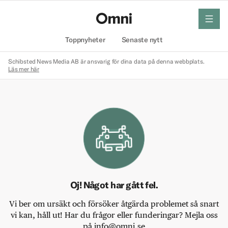
meny
Hem
Toppnyheter
Senaste nytt
Schibsted News Media AB är ansvarig för dina data på denna webbplats.
Läs mer här
Oj! Något har gått fel.
Vi ber om ursäkt och försöker åtgärda problemet så snart
vi kan, håll ut! Har du frågor eller funderingar? Mejla oss
på info@omni.se