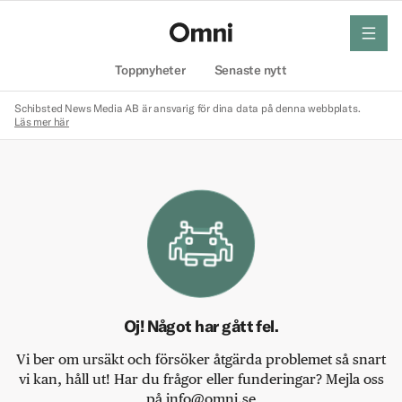
meny
Hem
Toppnyheter
Senaste nytt
Schibsted News Media AB är ansvarig för dina data på denna webbplats.
Läs mer här
Oj! Något har gått fel.
Vi ber om ursäkt och försöker åtgärda problemet så snart
vi kan, håll ut! Har du frågor eller funderingar? Mejla oss
på info@omni.se