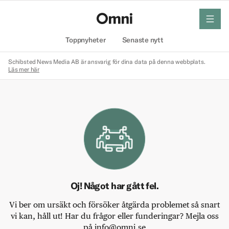
meny
Hem
Toppnyheter
Senaste nytt
Schibsted News Media AB är ansvarig för dina data på denna webbplats.
Läs mer här
Oj! Något har gått fel.
Vi ber om ursäkt och försöker åtgärda problemet så snart
vi kan, håll ut! Har du frågor eller funderingar? Mejla oss
på info@omni.se