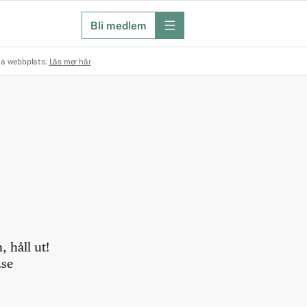
Bli medlem
meny
na webbplats.
Läs mer här
 håll ut!
.se