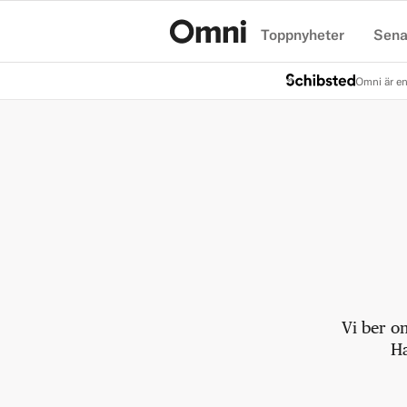
Toppnyheter
Sena
Hem
Omni är en
Vi ber o
Ha