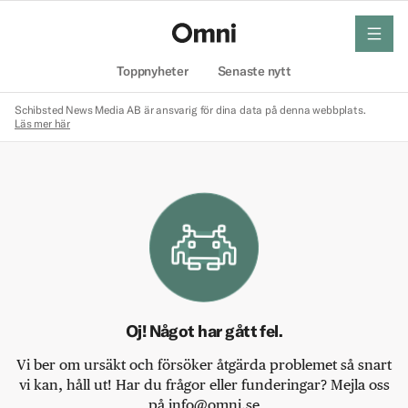
meny
Hem
Toppnyheter
Senaste nytt
Schibsted News Media AB är ansvarig för dina data på denna webbplats.
Läs mer här
Oj! Något har gått fel.
Vi ber om ursäkt och försöker åtgärda problemet så snart
vi kan, håll ut! Har du frågor eller funderingar? Mejla oss
på info@omni.se