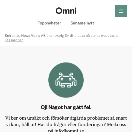
meny
Hem
Toppnyheter
Senaste nytt
Schibsted News Media AB är ansvarig för dina data på denna webbplats.
Läs mer här
Oj! Något har gått fel.
Vi ber om ursäkt och försöker åtgärda problemet så snart
vi kan, håll ut! Har du frågor eller funderingar? Mejla oss
på info@omni.se