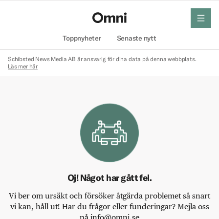
meny
Hem
Toppnyheter
Senaste nytt
Schibsted News Media AB är ansvarig för dina data på denna webbplats.
Läs mer här
Oj! Något har gått fel.
Vi ber om ursäkt och försöker åtgärda problemet så snart
vi kan, håll ut! Har du frågor eller funderingar? Mejla oss
på info@omni.se