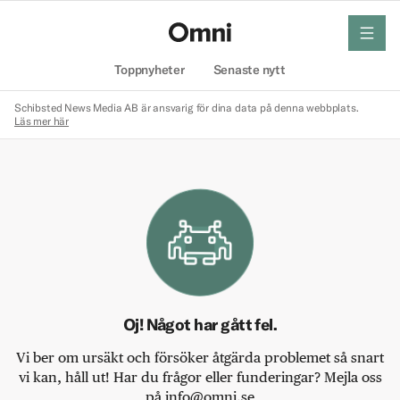
meny
Hem
Toppnyheter
Senaste nytt
Schibsted News Media AB är ansvarig för dina data på denna webbplats.
Läs mer här
Oj! Något har gått fel.
Vi ber om ursäkt och försöker åtgärda problemet så snart
vi kan, håll ut! Har du frågor eller funderingar? Mejla oss
på info@omni.se