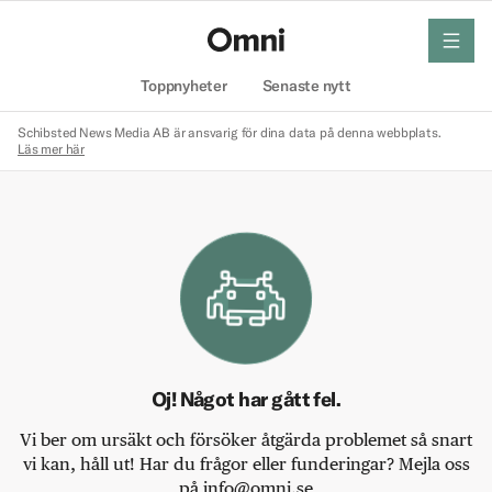
meny
Hem
Toppnyheter
Senaste nytt
Schibsted News Media AB är ansvarig för dina data på denna webbplats.
Läs mer här
Oj! Något har gått fel.
Vi ber om ursäkt och försöker åtgärda problemet så snart
vi kan, håll ut! Har du frågor eller funderingar? Mejla oss
på info@omni.se