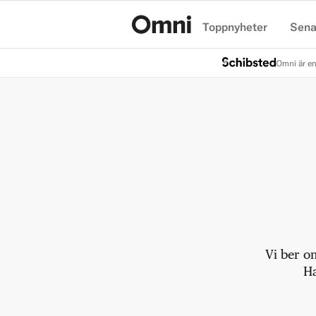
Toppnyheter
Sena
Hem
Omni är en
Vi ber o
Ha