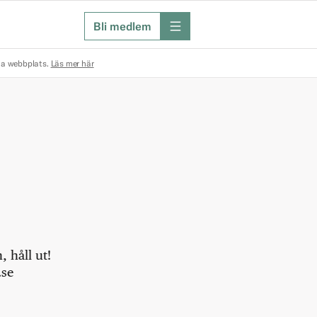
Bli medlem
meny
na webbplats.
Läs mer här
 håll ut!
.se