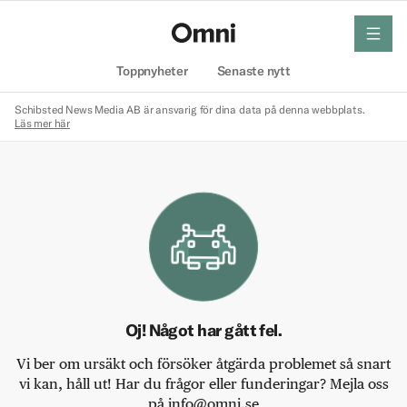
meny
Hem
Toppnyheter
Senaste nytt
Schibsted News Media AB är ansvarig för dina data på denna webbplats.
Läs mer här
Oj! Något har gått fel.
Vi ber om ursäkt och försöker åtgärda problemet så snart
vi kan, håll ut! Har du frågor eller funderingar? Mejla oss
på info@omni.se