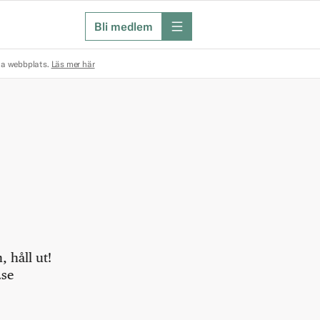
Bli medlem
meny
na webbplats.
Läs mer här
 håll ut!
.se