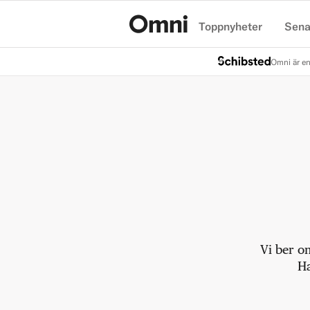
Toppnyheter
Sena
Hem
Omni är en
Vi ber o
Ha