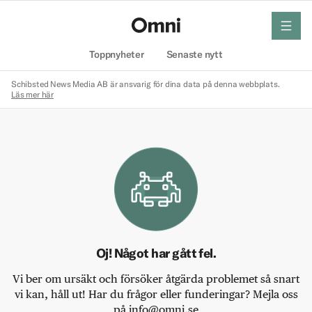
meny
Hem
Toppnyheter
Senaste nytt
Schibsted News Media AB är ansvarig för dina data på denna webbplats.
Läs mer här
Oj! Något har gått fel.
Vi ber om ursäkt och försöker åtgärda problemet så snart
vi kan, håll ut! Har du frågor eller funderingar? Mejla oss
på info@omni.se