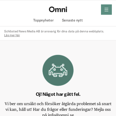
meny
Hem
Toppnyheter
Senaste nytt
Schibsted News Media AB är ansvarig för dina data på denna webbplats.
Läs mer här
Oj! Något har gått fel.
Vi ber om ursäkt och försöker åtgärda problemet så snart
vi kan, håll ut! Har du frågor eller funderingar? Mejla oss
på info@omni.se