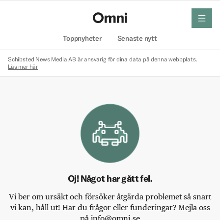
meny
Hem
Toppnyheter
Senaste nytt
Schibsted News Media AB är ansvarig för dina data på denna webbplats.
Läs mer här
Oj! Något har gått fel.
Vi ber om ursäkt och försöker åtgärda problemet så snart
vi kan, håll ut! Har du frågor eller funderingar? Mejla oss
på info@omni.se