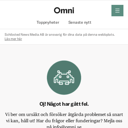
meny
Hem
Toppnyheter
Senaste nytt
Schibsted News Media AB är ansvarig för dina data på denna webbplats.
Läs mer här
Oj! Något har gått fel.
Vi ber om ursäkt och försöker åtgärda problemet så snart
vi kan, håll ut! Har du frågor eller funderingar? Mejla oss
på info@omni.se