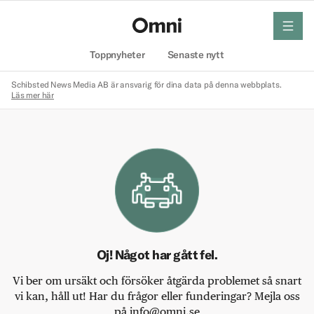
meny
Hem
Toppnyheter
Senaste nytt
Schibsted News Media AB är ansvarig för dina data på denna webbplats.
Läs mer här
Oj! Något har gått fel.
Vi ber om ursäkt och försöker åtgärda problemet så snart
vi kan, håll ut! Har du frågor eller funderingar? Mejla oss
på info@omni.se